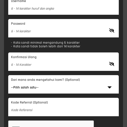
Username
Password
Kata sandi minimal mengandung 6 karakter
Kata sandi tidak boleh lebih dari 14 karakter
Konfirmasi Ulang
Dari mana anda mengetahui kami? (Optional)
--Pilih salah satu--
Kode Referral (Optional)