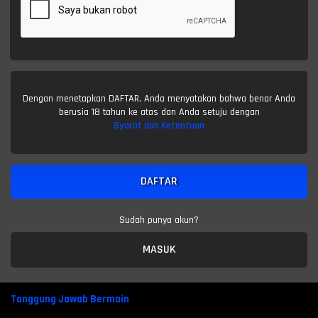
Dengan menetapkan DAFTAR, Anda menyatakan bahwa benar Anda
berusia 18 tahun ke atas dan Anda setuju dengan
Syarat dan Ketentuan
DAFTAR
Sudah punya akun?
MASUK
Tanggung Jawab Bermain