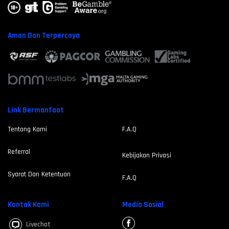
Aman Dan Terpercaya
Link Bermanfaat
Tentang Kami
F.A.Q
Referral
Kebijakan Privasi
Syarat Dan Ketentuan
F.A.Q
Kontak Kami
Media Sosial
Livechat