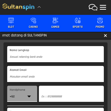
SLOT
CASINO
GAMES
SPORTS
PROMO
amat datang di SULTANSPIN
Nama Lengkap
Alamat Email
Handphone
+62