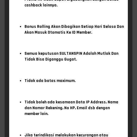
cashback lainnya.
Bonus Rolling Akan Dibagikan Setiap Hari Selasa Dan
Akan Masuk Otomatis Ke ID Member.
Semua keputusan SULTANSPIN Adalah Mutlak Dan
Tidak Bisa Diganggu Gugat.
Tidak ada batas maximum.
Tidak boleh ada kesamaan Data IP Address, Nama
dan Nomor Rekening, No HP, Email dsb dengan
member lain.
Jika terindikasi melakukan kecurangan atau