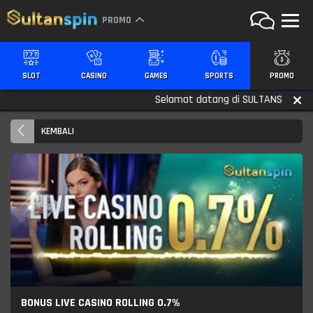
PROMO
SLOT
CASINO
GAMES
SPORTS
PROMO
Selamat datang di SULTANSPIN
KEMBALI
BONUS LIVE CASINO ROLLING 0.7%