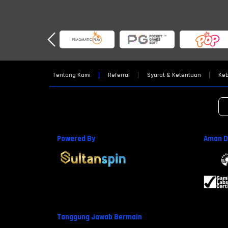
Tentang Kami
Referral
Syarat & Ketentuan
Keb
Powered By
Aman D
Tanggung Jawab Bermain