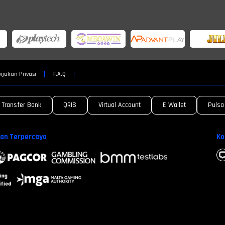
ijakan Privasi
F.A.Q
Transfer Bank
QRIS
Virtual Account
E Wallet
Pulsa
an Terpercaya
Ko